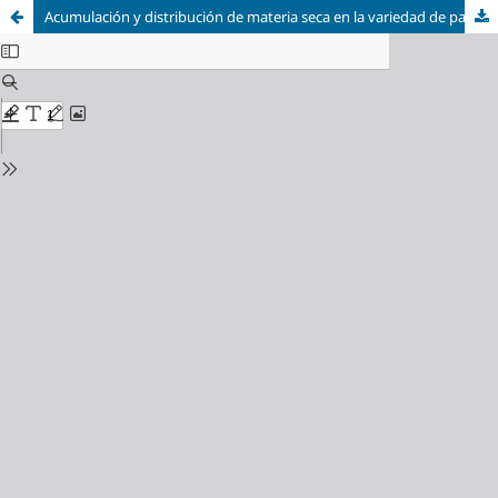
Acumulación y distribución de materia seca en la variedad de papa (Solanum tuberosum L.) Mukasinia en el estado Trujillo. Venezuela