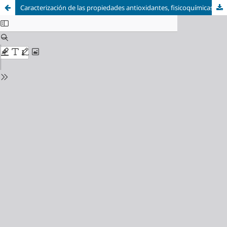
Caracterización de las propiedades antioxidantes, fisicoquímicas y toxicológicas de una infusión de flor de Cordia lutea deshidratada