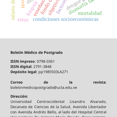
fondo de ojo
dengue grave
dismorfia facial
enseñanza
biopsia
mortalidad
condiciones socioeconómicas
virus
Boletín Médico de Postgrado
ISSN impreso
: 0798-0361
ISSN digital
: 2791-3848
Depósito legal
: pp1985503LA271
Correo de la revista
:
boletinmedicopostgrado@ucla.edu.ve
Dirección
:
Universidad Centroccidental Lisandro Alvarado,
Decanato de Ciencias de la Salud, Avenida Libertador
con Avenida Andrés Bello, al lado del Hospital Central