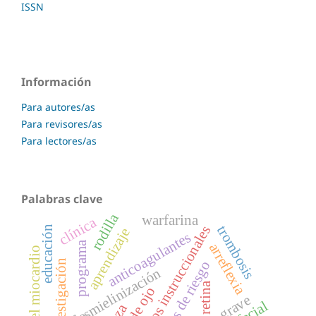
ISSN
Información
Para autores/as
Para revisores/as
Para lectores/as
Palabras clave
rodilla
warfarina
clínica
trombosis
objetivos instruccionales
educación
aprendizaje
anticoagulantes
programa
arreflexia
infarto del miocardio
investigación
factores de riesgo
desmielinización
retina