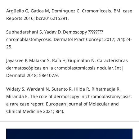
Argüello G, Gatica M, Domínguez C. Cromomicosis. BMJ case
Reports 2016; bcr2016215391.
Subhadarshani S, Yadav D. Demoscopy ????????
chromoblastomycosis. Dermatol Pract Concept 2017; 7(4):24-
25.
Jayasree P, Malakar S, Raja H, Gupinatan N. Características
dermatoscópicas en la cromoblastomicosis nodular. Int J
Dermatol 2018; 58e107.9.
Widaty S, Wardani N, Sutanto R, Hilda R, Rihatmadja R,
Miranda E. The role of dermoscopy in chromoblastomycosis:
a rare case report. European Journal of Molecular and
Clinical Medicine 2021; 8(4).