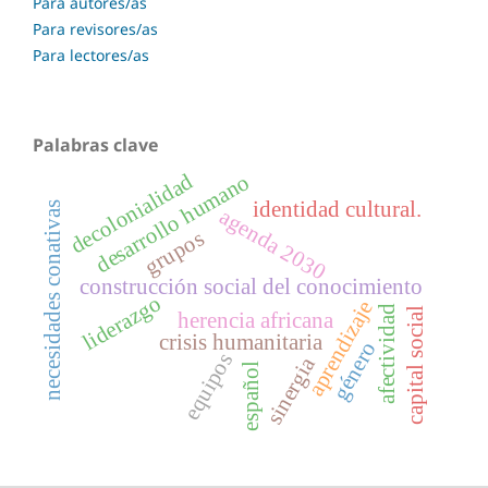
Para autores/as
Para revisores/as
Para lectores/as
Palabras clave
decolonialidad
desarrollo humano
identidad cultural.
necesidades conativas
agenda 2030
grupos
construcción social del conocimiento
liderazgo
aprendizaje
afectividad
capital social
herencia africana
crisis humanitaria
género
equipos
sinergia
español