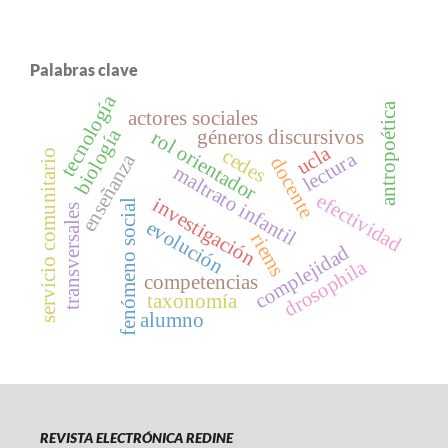
Palabras clave
tecnología
antropoética
actores sociales
biología
géneros discursivos
rol orientador
ucla
cedes
servicio comunitario
lectura
enseñanza
docente
maltrato infantil
efectividad
investigación
fenómeno social
transversales
evolución
riems
complejidad
drosophila
competencias
taxonomía
alumno
REVISTA ELECTRÓNICA REDINE