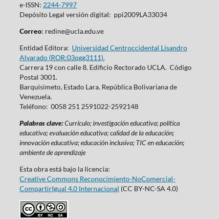
e-ISSN:
2244-7997
Depósito Legal versión digital: ppi2009LA33034
Correo
: redine@ucla.edu.ve
Entidad Editora:
Universidad Centroccidental Lisandro
Alvarado (
ROR:03qgg3111
).
Carrera 19 con calle 8. Edificio Rectorado UCLA. Código
Postal 3001.
Barquisimeto, Estado Lara. República Bolivariana de
Venezuela.
Teléfono: 0058 251 2591022-2592148
Palabras clave:
Currículo; investigación educativa; política
educativa; evaluación educativa; calidad de la educación;
innovación educativa; educación inclusiva; TIC en educación;
ambiente de aprendizaje
Esta obra está bajo la licencia:
Creative Commons Reconocimiento-NoComercial-
CompartirIgual 4.0 Internacional
(CC BY-NC-SA 4.0)