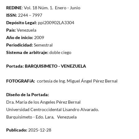
REDINE
: Vol. 18 Núm. 1. Enero - Junio
ISSN:
2244 – 7997
Depósito Legal:
ppi200902LA3304
País:
Venezuela
Año de inicio:
2009
Periodicidad:
Semestral
Sistema de arbitraje:
doble ciego
Portada: BARQUISIMETO - VENEZUELA
FOTOGRAFíA:
cortesía de Ing. Miguel Ángel Pérez Bernal
Diseño de la Portada:
Dra. María de los Angeles Pérez Bernal
Universidad Centroccidental Lisandro Alvarado.
Barquisimeto - Edo. Lara, Venezuela
Publicado:
2025-12-28