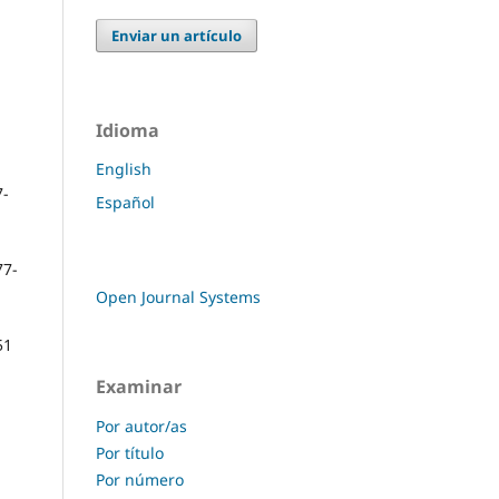
Enviar un artículo
Idioma
English
-
Español
7-
Open Journal Systems
51
Examinar
Por autor/as
Por título
Por número