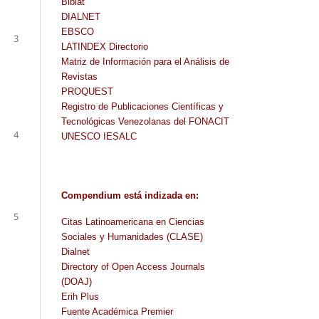
Biblat
DIALNET
EBSCO
3
LATINDEX Directorio
Matriz de Información para el Análisis de
Revistas
PROQUEST
Registro de Publicaciones Científicas y
Tecnológicas Venezolanas del FONACIT
4
UNESCO IESALC
Compendium
está indizada en
:
5
Citas Latinoamericana en Ciencias
Sociales y Humanidades (CLASE)
Dialnet
Directory of Open Access Journals
(DOAJ)
Erih Plus
Fuente Académica Premier