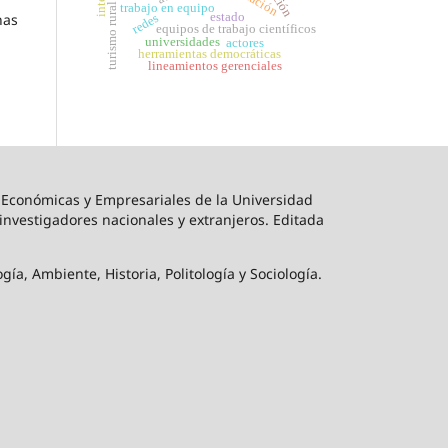
turismo rural
trabajo en equipo
estado
nas
redes
equipos de trabajo científicos
universidades
actores
herramientas democráticas
lineamientos gerenciales
s Económicas y Empresariales de la Universidad
s investigadores nacionales y extranjeros. Editada
a, Ambiente, Historia, Politología y Sociología.