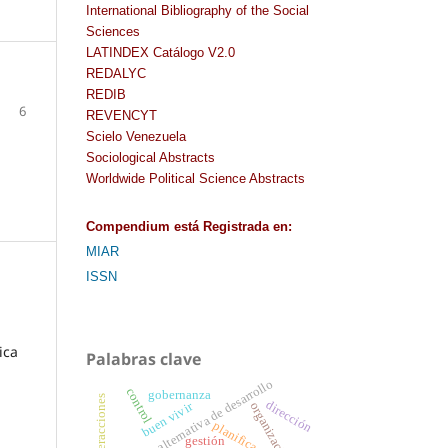
International Bibliography of the Social
Sciences
LATINDEX Catálogo V2.0
REDALYC
REDIB
6
REVENCYT
Scielo Venezuela
Sociological Abstracts
Worldwide Political Science Abstracts
Compendium
está Registrada en
:
MIAR
ISSN
ica
Palabras clave
alternativa de desarrollo
control
gobernanza
interacciones
dirección
buen vivir
organización
planificación
gestión