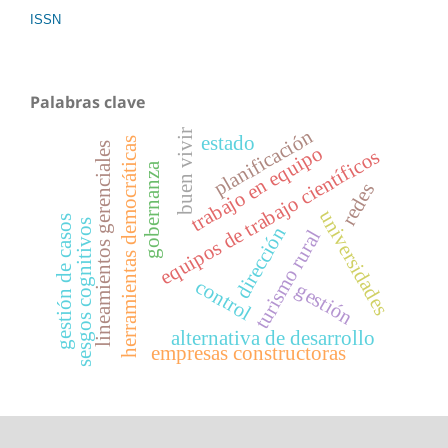
ISSN
Palabras clave
planificación
buen vivir
estado
herramientas democráticas
lineamientos gerenciales
trabajo en equipo
equipos de trabajo científicos
gobernanza
redes
universidades
gestión de casos
sesgos cognitivos
dirección
turismo rural
control
gestión
alternativa de desarrollo
empresas constructoras