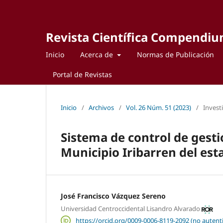
Revista Científica Compendi
Inicio
Acerca de
Normas de Publicación
Portal de Revistas
Inicio
/
Archivos
/
Vol. 26 Núm. 51 (2023)
/
Invest
Sistema de control de gest
Municipio Iribarren del est
José Francisco Vázquez Sereno
Universidad Centroccidental Lisandro Alvarado
https://orcid.org/0009-0006-8119-2092 (no autent