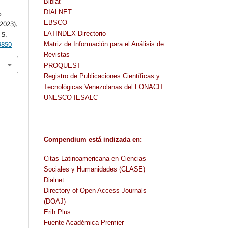
Biblat
DIALNET
o
EBSCO
2023).
 5.
LATINDEX Directorio
9850
Matriz de Información para el Análisis de
Revistas
PROQUEST
Registro de Publicaciones Científicas y
Tecnológicas Venezolanas del FONACIT
UNESCO IESALC
Compendium
está indizada en
:
Citas Latinoamericana en Ciencias
Sociales y Humanidades (CLASE)
Dialnet
Directory of Open Access Journals
(DOAJ)
Erih Plus
Fuente Académica Premier