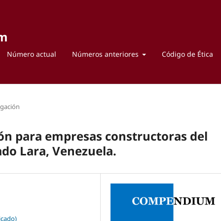
um
Número actual
Números anteriores
Código de Ética
igación
ión para empresas constructoras del
ado Lara, Venezuela.
icado)