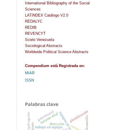
International Bibliography of the Social
Sciences
LATINDEX Catálogo V2.0
REDALYC
REDIB
REVENCYT
Scielo Venezuela
Sociological Abstracts
Worldwide Political Science Abstracts
Compendium
está Registrada en
:
MIAR
ISSN
Palabras clave
planificación
gobernanza
turismo rural
dirección
actores
control
trabajo en equipo