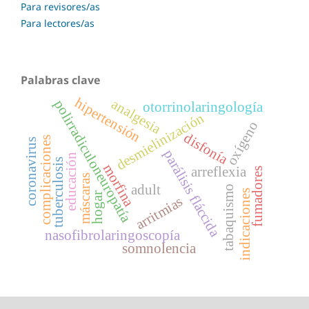
Para revisores/as
Para lectores/as
Palabras clave
hipertensión
analgesia
polirradiculoneuropatía
otorrinolaringología
desmielinización
oxígeno
disfonía
complicaciones
coronavirus
parálisis fláccida
educación
tuberculosis
morfina
arreflexia
fumadores
máscaras
adult
tabaquismo
indicaciones
hogar
arritmias
nasofibrolaringoscopía
somnolencia