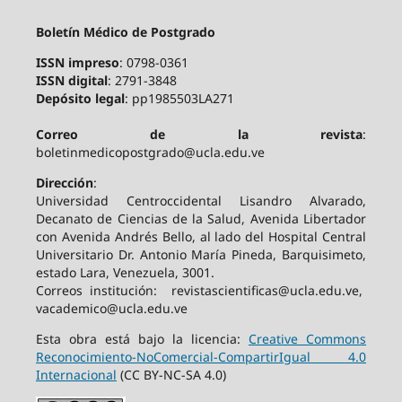
Boletín Médico de Postgrado
ISSN impreso
: 0798-0361
ISSN digital
: 2791-3848
Depósito legal
: pp1985503LA271
Correo de la revista
:
boletinmedicopostgrado@ucla.edu.ve
Dirección
:
Universidad Centroccidental Lisandro Alvarado,
Decanato de Ciencias de la Salud, Avenida Libertador
con Avenida Andrés Bello, al lado del Hospital Central
Universitario Dr. Antonio María Pineda, Barquisimeto,
estado Lara, Venezuela, 3001.
Correos institución: revistascientificas@ucla.edu.ve,
vacademico@ucla.edu.ve
Esta obra está bajo la licencia:
Creative Commons
Reconocimiento-NoComercial-CompartirIgual 4.0
Internacional
(CC BY-NC-SA 4.0)