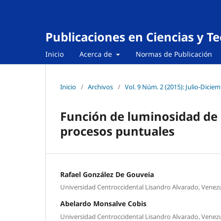
Publicaciones en Ciencias y T
Inicio
Acerca de
Normas de Publicación
Inicio
/
Archivos
/
Vol. 9 Núm. 2 (2015): Julio-Dicie
Función de luminosidad de
procesos puntuales
Rafael González De Gouveia
Universidad Centroccidental Lisandro Alvarado, Venez
Abelardo Monsalve Cobis
Universidad Centroccidental Lisandro Alvarado, Venez