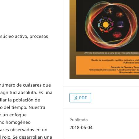
núcleo activo, procesos
 número de cuásares que
agnitud absoluta. Es una
PDF
iar la población de
go del tiempo. Nuestra
jo un enfoque
Publicado
n no homogéneo
2018-06-04
sares observados en un
 rojo. Se desarrollan una