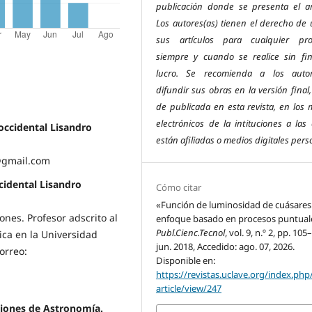
publicación donde se presenta el art
Los autores(as) tienen el derecho de u
sus artículos para cualquier pro
siempre y cuando se realice sin fi
lucro. Se recomienda a los autor
difundir sus obras en la versión final,
de publicada en esta revista, e
n los 
electrónicos de la intituciones a las
occidental Lisandro
están afiliadas o medios digitales pers
@gmail.com
cidental Lisandro
Cómo citar
«Función de luminosidad de cuásares
ones. Profesor adscrito al
enfoque basado en procesos puntual
Publ.Cienc.Tecnol
, vol. 9, n.º 2, pp. 105
ica en la Universidad
jun. 2018, Accedido: ago. 07, 2026.
orreo:
Disponible en:
https://revistas.uclave.org/index.php
article/view/247
aciones de Astronomía.