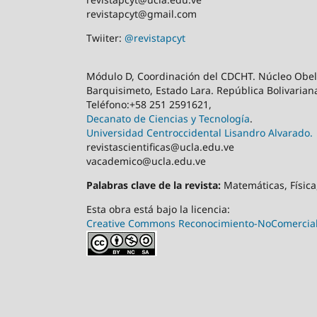
revistapcyt@gmail.com
Twiiter:
@revistapcyt
Módulo D, Coordinación del CDCHT. Núcleo Obeli
Barquisimeto, Estado Lara. República Bolivarian
Teléfono:+58 251 2591621,
Decanato de Ciencias y Tecnología
.
Universidad Centroccidental Lisandro Alvarado.
revistascientificas@ucla.edu.ve
vacademico@ucla.edu.ve
Palabras clave de la revista:
Matemáticas, Física,
Esta obra está bajo la licencia:
Creative Commons Reconocimiento-NoComercial-