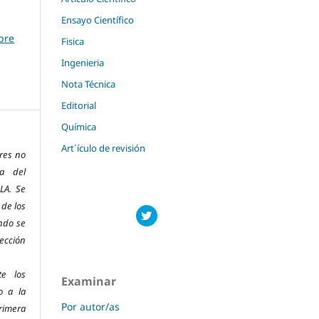
Ensayo Científico
mbre
Fisica
Ingenieria
Nota Técnica
Editorial
Química
Art´ículo de revisión
res no
ra del
LA. Se
 de los
ndo se
ección
te los
Examinar
o a la
Por autor/as
imera