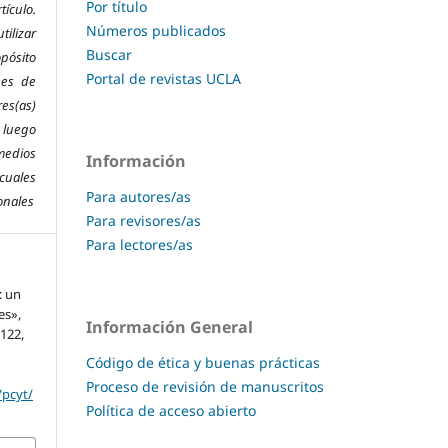
Por título
ículo.
Números publicados
tilizar
Buscar
pósito
Portal de revistas UCLA
nes de
es(as)
 l
uego
medios
Información
 cuales
Para autores/as
onales
Para revisores/as
Para lectores/as
: un
es»,
Información General
–122,
Código de ética y buenas prácticas
Proceso de revisión de manuscritos
/pcyt/
Política de acceso abierto