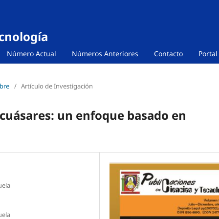
ecnología
Número Actual
Números Anteriores
Contacto
Portal
mbre
/
Artículo de Investigación
 cuásares: un enfoque basado en
uela
uela