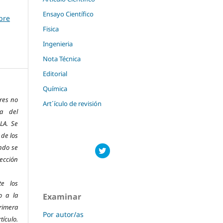
Ensayo Científico
mbre
Fisica
Ingenieria
Nota Técnica
Editorial
Química
res no
Art´ículo de revisión
ra del
LA. Se
 de los
ndo se
ección
te los
o a la
Examinar
imera
Por autor/as
ículo.