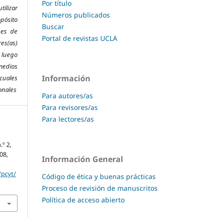
Por título
tilizar
Números publicados
pósito
Buscar
nes de
Portal de revistas UCLA
es(as)
 l
uego
medios
Información
 cuales
onales
Para autores/as
Para revisores/as
Para lectores/as
n.º 2,
08,
Información General
/pcyt/
Código de ética y buenas prácticas
Proceso de revisión de manuscritos
Política de acceso abierto