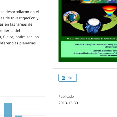
se desarrollaron en el
das de Investigaci´on y
as en las ´areas de
enier´ıa del
, f´ısica, optimizaci´on
nferencias plenarias,
PDF
Publicado
2013-12-30