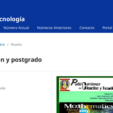
ecnología
Número Actual
Números Anteriores
Contacto
Portal
mbre
/
Reseña
ón y postgrado
uela