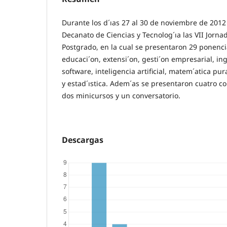
Durante los d´ıas 27 al 30 de noviembre de 2012 
Decanato de Ciencias y Tecnolog´ıa las VII Jorna
Postgrado, en la cual se presentaron 29 ponenci
educaci´on, extensi´on, gesti´on empresarial, ing
software, inteligencia artificial, matem´atica pura
y estad´ıstica. Adem´as se presentaron cuatro co
dos minicursos y un conversatorio.
Descargas