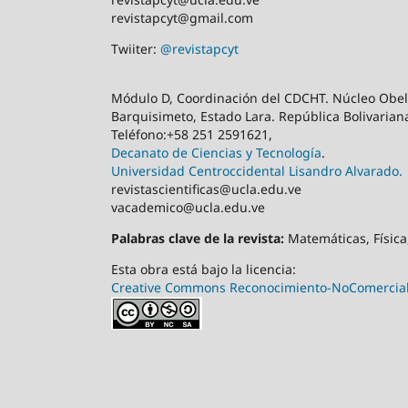
revistapcyt@gmail.com
Twiiter:
@revistapcyt
Módulo D, Coordinación del CDCHT. Núcleo Obeli
Barquisimeto, Estado Lara. República Bolivarian
Teléfono:+58 251 2591621,
Decanato de Ciencias y Tecnología
.
Universidad Centroccidental Lisandro Alvarado.
revistascientificas@ucla.edu.ve
vacademico@ucla.edu.ve
Palabras clave de la revista:
Matemáticas, Física,
Esta obra está bajo la licencia:
Creative Commons Reconocimiento-NoComercial-