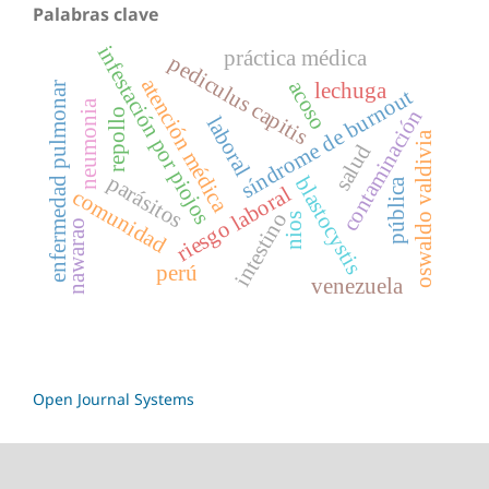
Palabras clave
infestación por piojos
práctica médica
pediculus capitis
atención médica
acoso
lechuga
enfermedad pulmonar
síndrome de burnout
neumonia
contaminación
repollo
laboral
oswaldo valdivia
salud
parásitos
blastocystis
pública
riesgo laboral
comunidad
intestino
nios
nawarao
perú
venezuela
Open Journal Systems