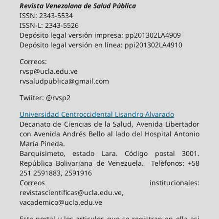
Revista Venezolana de Salud Pública
ISSN: 2343-5534
ISSN-L: 2343-5526
Depósito legal versión impresa: pp201302LA4909
Depósito legal versión en línea: ppi201302LA4910
Correos:
rvsp@ucla.edu.ve
rvsaludpublica@gmail.com
Twiiter: @rvsp2
Universidad Centroccidental Lisandro Alvarado
Decanato de Ciencias de la Salud, Avenida Libertador
con Avenida Andrés Bello al lado del Hospital Antonio
María Pineda.
Barquisimeto, estado Lara. Código postal 3001.
República Bolivariana de Venezuela. Telèfonos: +58
251 2591883, 2591916
Correos institucionales:
revistascientificas@ucla.edu.ve,
vacademico@ucla.edu.ve
Este portal y los articulos que se registran en ella asi