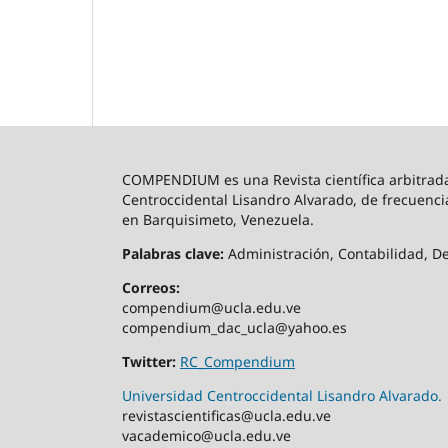
COMPENDIUM es una Revista científica arbitrada,
Centroccidental Lisandro Alvarado, de frecuenci
en Barquisimeto, Venezuela.
Palabras clave:
Administración, Contabilidad, Der
Correos:
compendium@ucla.edu.ve
compendium_dac_ucla@yahoo.es
Twitter:
RC_Compendium
Universidad Centroccidental Lisandro Alvarado.
revistascientificas@ucla.edu.ve
vacademico@ucla.edu.ve