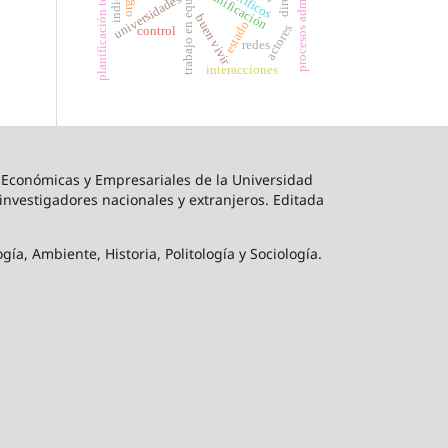
procesos administrativos
planificación territorial
trabajo en equipo
planificación
universidades
buen vivir
estado
actores
control
redes
interacciones
s Económicas y Empresariales de la Universidad
s investigadores nacionales y extranjeros. Editada
a, Ambiente, Historia, Politología y Sociología.