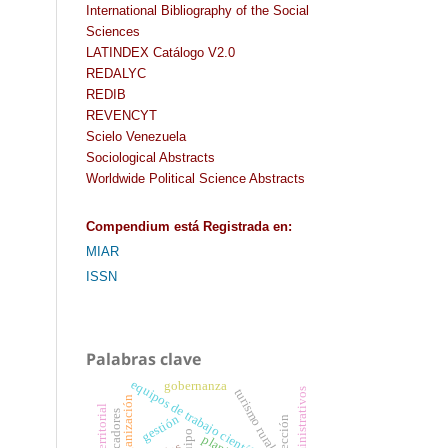
International Bibliography of the Social
Sciences
LATINDEX Catálogo V2.0
REDALYC
REDIB
REVENCYT
Scielo Venezuela
Sociological Abstracts
Worldwide Political Science Abstracts
Compendium
está Registrada en
:
MIAR
ISSN
Palabras clave
equipos de trabajo científicos
gobernanza
turismo rural
organización
indicadores
gestión
dirección