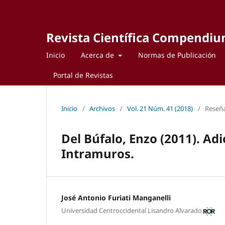
Revista Científica Compendi
Inicio
Acerca de
Normas de Publicación
Portal de Revistas
Inicio
/
Archivos
/
Vol. 21 Núm. 41 (2018)
/
Reseña
Del Búfalo, Enzo (2011). Adi
Intramuros.
José Antonio Furiati Manganelli
Universidad Centroccidental Lisandro Alvarado