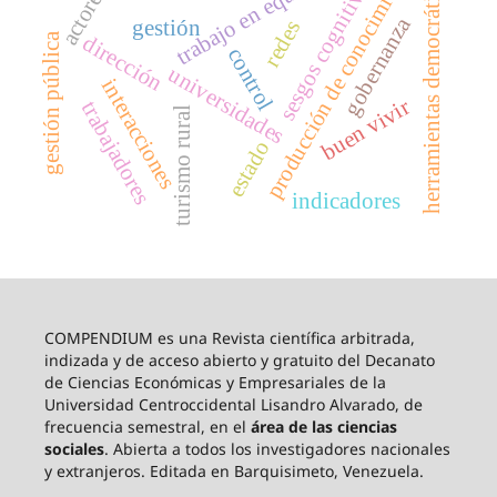
producción de conocimiento
trabajo en equipo
herramientas democráticas
sesgos cognitivos
actores
gobernanza
gestión
redes
gestión pública
dirección
control
universidades
interacciones
buen vivir
trabajadores
turismo rural
estado
indicadores
COMPENDIUM es una Revista científica arbitrada,
indizada y de acceso abierto y gratuito del Decanato
de Ciencias Económicas y Empresariales de la
Universidad Centroccidental Lisandro Alvarado, de
frecuencia semestral, en el
área de las ciencias
sociales
. Abierta a todos los investigadores nacionales
y extranjeros. Editada en Barquisimeto, Venezuela.