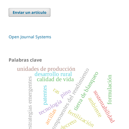
Enviar un artículo
Open Journal Systems
Palabras clave
unidades de producción
componentes del rendimiento
tierra de blanqueo
desarrollo rural
formulación
calidad de vida
estrategias emergentes
patentes
ras
pino
sustentabilidad
ambiente
tecnología
arcillas
fertilización
decreto