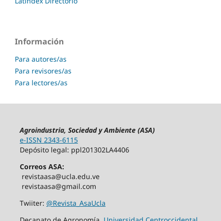
Latindex Directorio
Información
Para autores/as
Para revisores/as
Para lectores/as
Agroindustria, Sociedad y Ambiente (ASA)
e-ISSN 2343-6115
Depósito legal: ppl201302LA4406
Correos ASA:
revistaasa@ucla.edu.ve
revistaasa@gmail.com
Twiiter:
@Revista_AsaUcla
Decanato de Agronomía,
Universidad Centroccidental