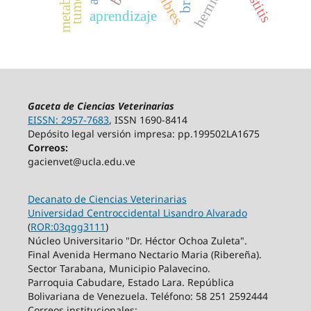
mastitis
aprendizaje
Gaceta de Ciencias Veterinarias
EISSN: 2957-7683
, ISSN 1690-8414
Depósito legal versión impresa: pp.199502LA1675
Correos:
gacienvet@ucla.edu.ve
Decanato de Ciencias Veterinarias
Universidad Centroccidental Lisandro Alvarado
(
ROR:03qgg3111
)
Núcleo Universitario "Dr. Héctor Ochoa Zuleta".
Final Avenida Hermano Nectario Maria (Ribereña).
Sector Tarabana, Municipio Palavecino.
Parroquia Cabudare, Estado Lara. República
Bolivariana de Venezuela. Teléfono: 58 251 2592444
Correos institucionales: