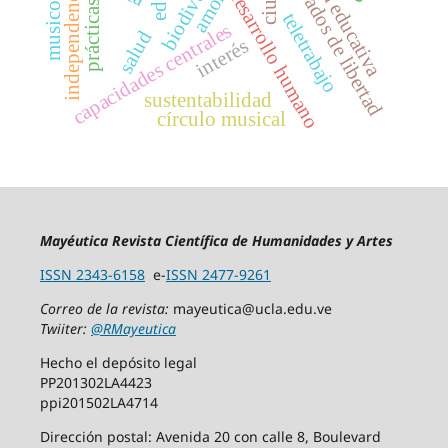
musicología
privados de libertad
independencia
desarrollo humano
amor
teletrabajo
capacidades centrales
salud
interés
sustentabilidad
círculo musical
Mayéutica Revista Científica de Humanidades y Artes
ISSN 2343-6158
e-
ISSN 2477-9261
Correo de la revista:
mayeutica@ucla.edu.ve
Twiiter:
@RMayeutica
Hecho el depósito legal
PP201302LA4423
ppi201502LA4714
Dirección postal: Avenida 20 con calle 8, Boulevard