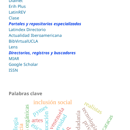
Dialnet
Erih Plus
LatinREV
Clase
Portales y repositorios especializados
Latindex Directorio
Actualidad Iberoamericana
BibVirtualUCLA
Lens
Directorios, registros y buscadores
MIAR
Google Scholar
ISSN
Palabras clave
inclusión social
realistas
pymes
prácticas orgánicas
venezuela
tecnología educativa
ciudadanía
educación
biodiversidad
caracas
artes
ética