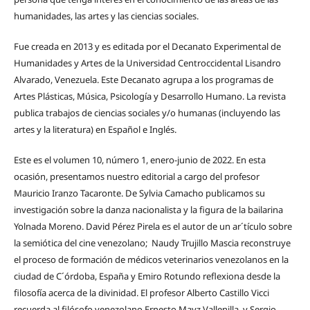
humanidades, las artes y las ciencias sociales.
Fue creada en 2013 y es editada por el Decanato Experimental de
Humanidades y Artes de la Universidad Centroccidental Lisandro
Alvarado, Venezuela. Este Decanato agrupa a los programas de
Artes Plásticas, Música, Psicología y Desarrollo Humano. La revista
publica trabajos de ciencias sociales y/o humanas (incluyendo las
artes y la literatura) en Español e Inglés.
Este es el volumen 10, número 1, enero-junio de 2022. En esta
ocasión, presentamos nuestro editorial a cargo del profesor
Mauricio Iranzo Tacaronte. De Sylvia Camacho publicamos su
investigación sobre la danza nacionalista y la figura de la bailarina
Yolnada Moreno. David Pérez Pirela es el autor de un ar´tículo sobre
la semiótica del cine venezolano; Naudy Trujillo Mascia reconstruye
el proceso de formación de médicos veterinarios venezolanos en la
ciudad de C´órdoba, España y Emiro Rotundo reflexiona desde la
filosofía acerca de la divinidad. El profesor Alberto Castillo Vicci
recuerda al filósofo venezolano Ernesto Mayz Vallenilla y Sergio