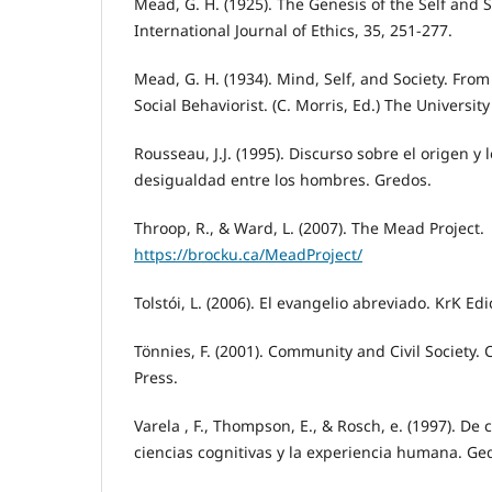
Mead, G. H. (1925). The Genesis of the Self and S
International Journal of Ethics, 35, 251-277.
Mead, G. H. (1934). Mind, Self, and Society. From
Social Behaviorist. (C. Morris, Ed.) The Universit
Rousseau, J.J. (1995). Discurso sobre el origen y
desigualdad entre los hombres. Gredos.
Throop, R., & Ward, L. (2007). The Mead Project.
https://brocku.ca/MeadProject/
Tolstói, L. (2006). El evangelio abreviado. KrK Edi
Tönnies, F. (2001). Community and Civil Society.
Press.
Varela , F., Thompson, E., & Rosch, e. (1997). De
ciencias cognitivas y la experiencia humana. Ged