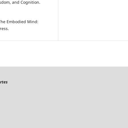
isdom, and Cognition.
). The Embodied Mind:
ress.
Artes