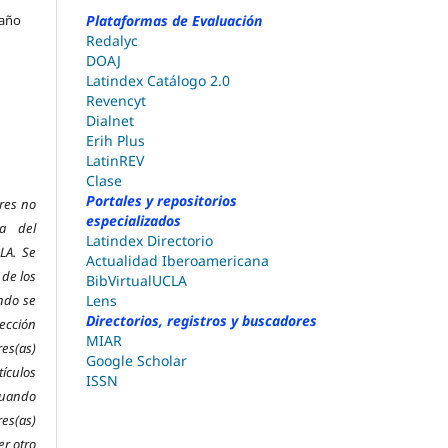
 año
Plataformas de Evaluación
Redalyc
DOAJ
Latindex Catálogo 2.0
Revencyt
Dialnet
Erih Plus
LatinREV
Clase
Portales y repositorios
res no
especializados
ra del
Latindex Directorio
LA. Se
Actualidad Iberoamericana
 de los
BibVirtualUCLA
ndo se
Lens
Directorios, registros y buscadores
ección
MIAR
es(as)
Google Scholar
ículos
ISSN
cuando
res(as)
er otro