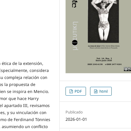
 ética de la extensión,
 Especialmente, considera
su compleja relación con
mos la propuesta de
ien se inspira en Mencio.
PDF
html
 amor que hace Harry
 el apartado III, revisamos
Publicado
es, y su vinculación con
2026-01-01
lismo de Ferdinand Tönnies
n, asumiendo un conflicto