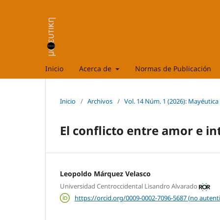
Inicio
Acerca de
Normas de Publicación
Inicio
/
Archivos
/
Vol. 14 Núm. 1 (2026): Mayéutica
El conflicto entre amor e in
Leopoldo Márquez Velasco
Universidad Centroccidental Lisandro Alvarado
https://orcid.org/0009-0002-7096-5687 (no autent