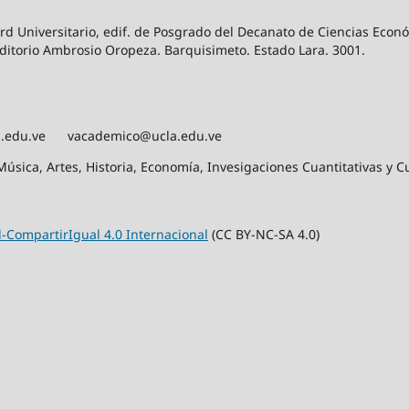
ard Universitario, edif. de Posgrado del Decanato de Ciencias Econ
itorio Ambrosio Oropeza. Barquisimeto. Estado Lara. 3001.
ucla.edu.ve vacademico@ucla.edu.ve
úsica, Artes, Historia, Economía, Invesigaciones Cuantitativas y Cu
CompartirIgual 4.0 Internacional
(CC BY-NC-SA 4.0)