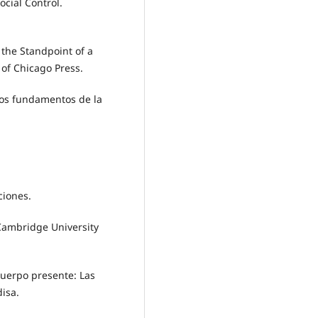
ocial Control.
 the Standpoint of a
y of Chicago Press.
 los fundamentos de la
ciones.
 Cambridge University
 cuerpo presente: Las
isa.