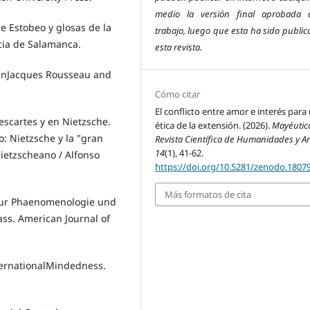
medio la versión final aprobada
de Estobeo y glosas de la
trabajo, luego que esta ha sido publi
icia de Salamanca.
esta revista.
 JeanJacques Rousseau and
Cómo citar
El conflicto entre amor e interés para
scartes y en Nietzsche.
ética de la extensión. (2026).
Mayéutic
o: Nietzsche y la "gran
Revista Científica de Humanidades y Ar
14
(1), 41-62.
nietzscheano / Alfonso
https://doi.org/10.5281/zenodo.1807
Más formatos de cita
 zur Phaenomenologie und
ass. American Journal of
ternationalMindedness.