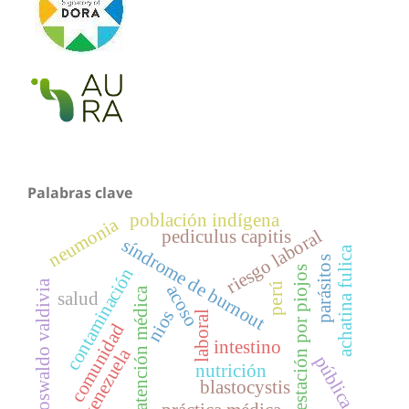
Palabras clave
población indígena
neumonia
riesgo laboral
pediculus capitis
síndrome de burnout
achatina fulica
parásitos
infestación por piojos
contaminación
oswaldo valdivia
perú
acoso
atención médica
salud
nios
laboral
comunidad
intestino
venezuela
pública
nutrición
blastocystis