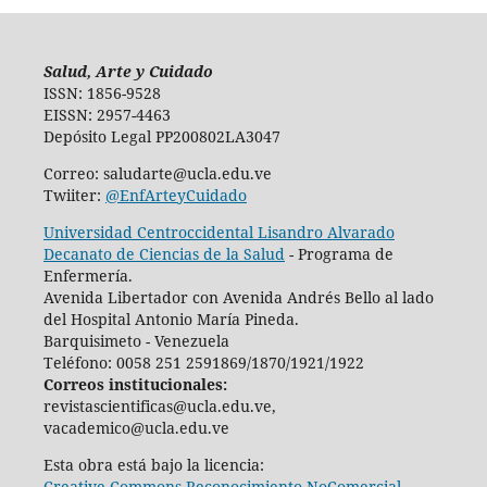
Salud, Arte y Cuidado
ISSN: 1856-9528
EISSN: 2957-4463
Depósito Legal PP200802LA3047
Correo: saludarte@ucla.edu.ve
Twiiter:
@EnfArteyCuidado
Universidad Centroccidental Lisandro Alvarado
Decanato de Ciencias de la Salud
- Programa de
Enfermería.
Avenida Libertador con Avenida Andrés Bello al lado
del Hospital Antonio María Pineda.
Barquisimeto - Venezuela
Teléfono: 0058 251 2591869/1870/1921/1922
Correos institucionales:
revistascientificas@ucla.edu.ve,
vacademico@ucla.edu.ve
Esta obra está bajo la licencia:
Creative Commons Reconocimiento-NoComercial-