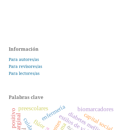
Información
Para autores/as
Para revisores/as
Para lectores/as
Palabras clave
enfermería
preescolares
biomarcadores
diabetes mellitus
capital social
cuidados
flúor