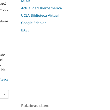
MIAR
s(as)
Actualidad Iberoamerica
r otro
UCLA Biblioteca Virtual
ada en
Google Scholar
BASE
s de
el
y
(14),
/teacs
Palabras clave