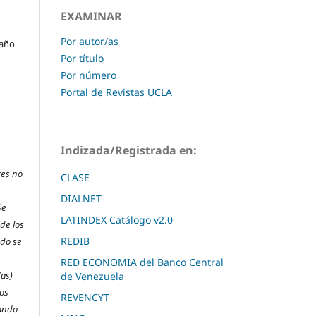
EXAMINAR
Por autor/as
 año
Por título
Por número
Portal de Revistas UCLA
Indizada/Registrada en:
res no
CLASE
DIALNET
Se
LATINDEX Catálogo v2.0
 de los
REDIB
ndo se
RED ECONOMIA del Banco Central
(as)
de Venezuela
los
REVENCYT
uando