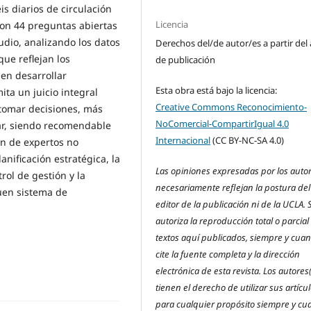
s diarios de circulación
Licencia
 con 44 preguntas abiertas
tudio, analizando los datos
Derechos del/de autor/es a partir del
que reflejan los
de publicación
en desarrollar
Esta obra está bajo la licencia:
ta un juicio integral
Creative Commons Reconocimiento-
tomar decisiones, más
NoComercial-CompartirIgual 4.0
liar, siendo recomendable
Internacional
(CC BY-NC-SA 4.0)
ón de expertos no
anificación estratégica, la
Las opiniones expresadas por los auto
rol de gestión y la
necesariamente reflejan la postura del
uen sistema de
editor de la publicación ni de la UCLA. 
autoriza la reproducción total o parcial
textos aquí publicados, siempre y cua
cite la fuente completa y la dirección
electrónica de esta revista. Los autores
tienen el derecho de utilizar sus artícu
para cualquier propósito siempre y c