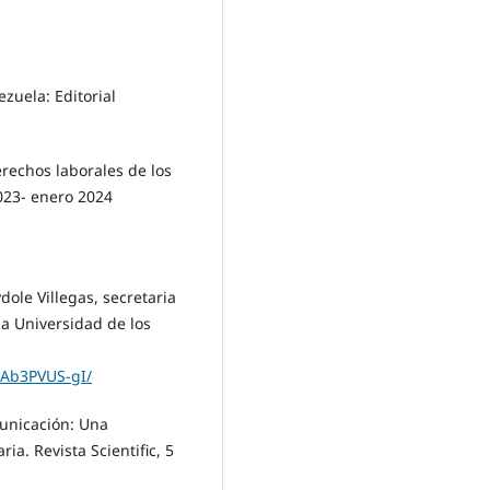
ezuela: Editorial
erechos laborales de los
023- enero 2024
ole Villegas, secretaria
a Universidad de los
DAb3PVUS-gI/
municación: Una
ia. Revista Scientific, 5