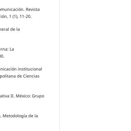
Comunicación. Revista
n, 1 (1), 11-20.
neral de la
erna: La
00.
unicación institucional
opolitana de Ciencias
ativa II. México: Grupo
). Metodología de la