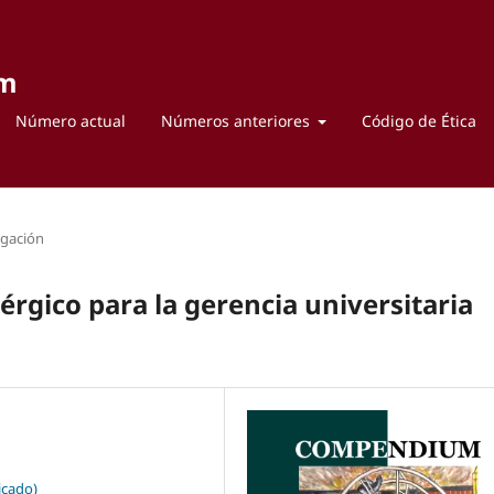
um
Número actual
Números anteriores
Código de Ética
igación
érgico para la gerencia universitaria
icado)