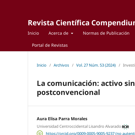
Revista Científica Compendi
Inicio
Acerca de
Normas de Publicación
Portal de Revistas
Inicio
/
Archivos
/
Vol. 27 Núm. 53 (2024)
/
Invest
La comunicación: activo sin
postconvencional
Aura Elisa Parra Morales
Universidad Centroccidental Lisandro Alvarado
https://orcid.org/0009-0005-9005-9237 (no autent