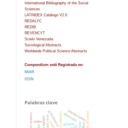
International Bibliography of the Social
Sciences
LATINDEX Catálogo V2.0
REDALYC
REDIB
REVENCYT
Scielo Venezuela
Sociological Abstracts
Worldwide Political Science Abstracts
Compendium
está Registrada en
:
MIAR
ISSN
Palabras clave
interacciones
gobernanza
gestión de casos
universidades
dirección
buen vivir
redes
control
gestión