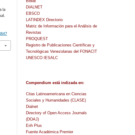
Biblat
DIALNET
a la
EBSCO
al.
LATINDEX Directorio
,
Matriz de Información para el Análisis de
Revistas
3847
PROQUEST
Registro de Publicaciones Científicas y
Tecnológicas Venezolanas del FONACIT
UNESCO IESALC
Compendium
está indizada en
:
Citas Latinoamericana en Ciencias
Sociales y Humanidades (CLASE)
Dialnet
Directory of Open Access Journals
(DOAJ)
Erih Plus
Fuente Académica Premier