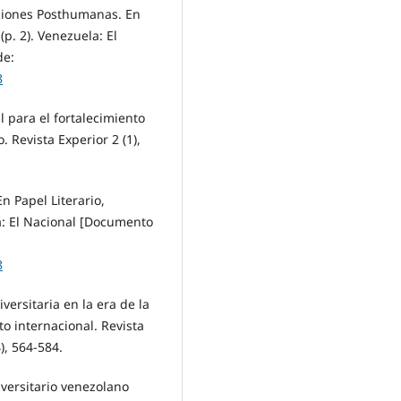
aciones Posthumanas. En
p. 2). Venezuela: El
de:
8
l para el fortalecimiento
. Revista Experior 2 (1),
n Papel Literario,
a: El Nacional [Documento
8
versitaria en la era de la
to internacional. Revista
), 564-584.
niversitario venezolano