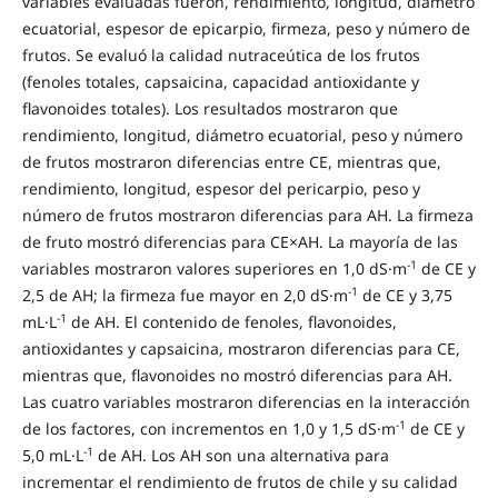
variables evaluadas fueron, rendimiento, longitud, diámetro
ecuatorial, espesor de epicarpio, firmeza, peso y número de
frutos. Se evaluó la calidad nutraceútica de los frutos
(fenoles totales, capsaicina, capacidad antioxidante y
flavonoides totales). Los resultados mostraron que
rendimiento, longitud, diámetro ecuatorial, peso y número
de frutos mostraron diferencias entre CE, mientras que,
rendimiento, longitud, espesor del pericarpio, peso y
número de frutos mostraron diferencias para AH. La firmeza
de fruto mostró diferencias para CE×AH. La mayoría de las
-1
variables mostraron valores superiores en 1,0 dS·m
de CE y
-1
2,5 de AH; la firmeza fue mayor en 2,0 dS·m
de CE y 3,75
-1
mL·L
de AH. El contenido de fenoles, flavonoides,
antioxidantes y capsaicina, mostraron diferencias para CE,
mientras que, flavonoides no mostró diferencias para AH.
Las cuatro variables mostraron diferencias en la interacción
-1
de los factores, con incrementos en 1,0 y 1,5 dS·m
de CE y
-1
5,0 mL·L
de AH. Los AH son una alternativa para
incrementar el rendimiento de frutos de chile y su calidad