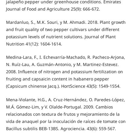
jalapeño pepper under greenhouse conditions. Emirates
Journal of Food and Agriculture 25(9): 666-672.
Mardanluo, S., M.K. Souri, y M. Ahmadi. 2018. Plant growth
and fruit quality of two pepper cultivars under different
potassium levels of nutrient solutions. Journal of Plant
Nutrition 41(12): 1604-1614.
Medina-Lara, F., I. Echevarría-Machado, R. Pacheco-Arjona,
N. Ruíz-Lau, A. Guzmán-Antonio, y M. Martinez-Estevez.
2008. Influence of nitrogen and potassium fertilization on
fruiting and capsaicin content in habanero pepper
(Capsicum chinense Jacq.). HortScience 43(5): 1549-1554.
Mena-Violante, H.G., A. Cruz-Hernández, O. Paredes-López,
M.Á. Gómez-Lim, y V. Olalde-Portugal. 2009. Cambios
relacionados con textura de frutos y mejoramiento de la
vida de anaquel por la inoculación de raíces de tomate con
Bacillus subtilis BEB-13BS. Agrociencia. 43(6): 559-567.