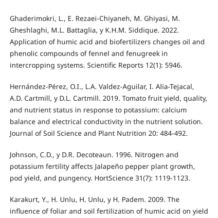
Ghaderimokri, L., E. Rezaei-Chiyaneh, M. Ghiyasi, M.
Gheshlaghi, M.L. Battaglia, y K.H.M. Siddique. 2022.
Application of humic acid and biofertilizers changes oil and
phenolic compounds of fennel and fenugreek in
intercropping systems. Scientific Reports 12(1): 5946.
Hernández-Pérez, O.I., L.A. Valdez-Aguilar, I. Alia-Tejacal,
A.D. Cartmill, y D.L. Cartmill. 2019. Tomato fruit yield, quality,
and nutrient status in response to potassium: calcium
balance and electrical conductivity in the nutrient solution.
Journal of Soil Science and Plant Nutrition 20: 484-492.
Johnson, C.D., y D.R. Decoteaun. 1996. Nitrogen and
potassium fertility affects Jalapeño pepper plant growth,
pod yield, and pungency. HortScience 31(7): 1119-1123.
Karakurt, Y., H. Unlu, H. Unlu, y H. Padem. 2009. The
influence of foliar and soil fertilization of humic acid on yield