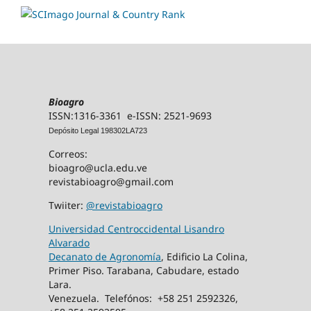
Bioagro
ISSN:1316-3361 e-ISSN: 2521-9693
Depósito Legal 198302LA723
Correos:
bioagro@ucla.edu.ve
revistabioagro@gmail.com
Twiiter:
@revistabioagro
Universidad Centroccidental Lisandro
Alvarado
Decanato de Agronomía
, Edificio La Colina,
Primer Piso. Tarabana, Cabudare, estado
Lara.
Venezuela. Telefónos: +58 251 2592326,