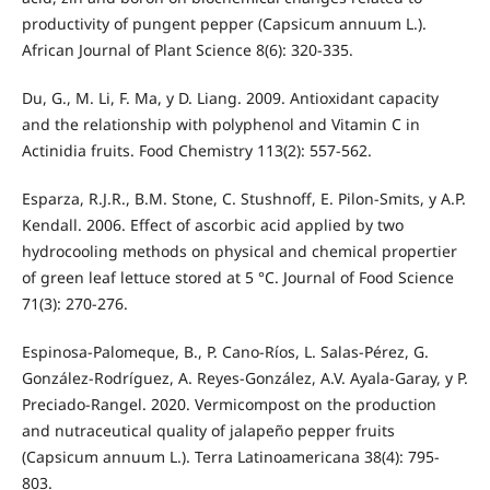
productivity of pungent pepper (Capsicum annuum L.).
African Journal of Plant Science 8(6): 320-335.
Du, G., M. Li, F. Ma, y D. Liang. 2009. Antioxidant capacity
and the relationship with polyphenol and Vitamin C in
Actinidia fruits. Food Chemistry 113(2): 557-562.
Esparza, R.J.R., B.M. Stone, C. Stushnoff, E. Pilon-Smits, y A.P.
Kendall. 2006. Effect of ascorbic acid applied by two
hydrocooling methods on physical and chemical propertier
of green leaf lettuce stored at 5 °C. Journal of Food Science
71(3): 270-276.
Espinosa-Palomeque, B., P. Cano-Ríos, L. Salas-Pérez, G.
González-Rodríguez, A. Reyes-González, A.V. Ayala-Garay, y P.
Preciado-Rangel. 2020. Vermicompost on the production
and nutraceutical quality of jalapeño pepper fruits
(Capsicum annuum L.). Terra Latinoamericana 38(4): 795-
803.