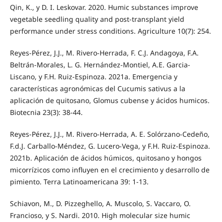
Qin, K., y D. I. Leskovar. 2020. Humic substances improve
vegetable seedling quality and post-transplant yield
performance under stress conditions. Agriculture 10(7): 254.
Reyes-Pérez, J.J., M. Rivero-Herrada, F. C.J. Andagoya, F.A.
Beltrán-Morales, L. G. Hernández-Montiel, A.E. Garcia-
Liscano, y F.H. Ruiz-Espinoza. 2021a. Emergencia y
características agronómicas del Cucumis sativus a la
aplicación de quitosano, Glomus cubense y ácidos humicos.
Biotecnia 23(3): 38-44.
Reyes-Pérez, J.J., M. Rivero-Herrada, A. E. Solórzano-Cedeño,
F.d.J. Carballo-Méndez, G. Lucero-Vega, y F.H. Ruiz-Espinoza.
2021b. Aplicación de ácidos húmicos, quitosano y hongos
micorrízicos como influyen en el crecimiento y desarrollo de
pimiento. Terra Latinoamericana 39: 1-13.
Schiavon, M., D. Pizzeghello, A. Muscolo, S. Vaccaro, O.
Francioso, y S. Nardi. 2010. High molecular size humic