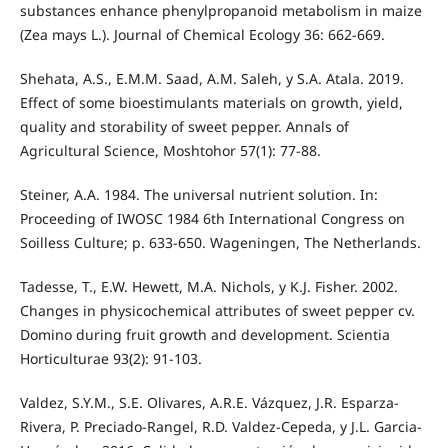
substances enhance phenylpropanoid metabolism in maize
(Zea mays L.). Journal of Chemical Ecology 36: 662-669.
Shehata, A.S., E.M.M. Saad, A.M. Saleh, y S.A. Atala. 2019.
Effect of some bioestimulants materials on growth, yield,
quality and storability of sweet pepper. Annals of
Agricultural Science, Moshtohor 57(1): 77-88.
Steiner, A.A. 1984. The universal nutrient solution. In:
Proceeding of IWOSC 1984 6th International Congress on
Soilless Culture; p. 633-650. Wageningen, The Netherlands.
Tadesse, T., E.W. Hewett, M.A. Nichols, y K.J. Fisher. 2002.
Changes in physicochemical attributes of sweet pepper cv.
Domino during fruit growth and development. Scientia
Horticulturae 93(2): 91-103.
Valdez, S.Y.M., S.E. Olivares, A.R.E. Vázquez, J.R. Esparza-
Rivera, P. Preciado-Rangel, R.D. Valdez-Cepeda, y J.L. Garcia-