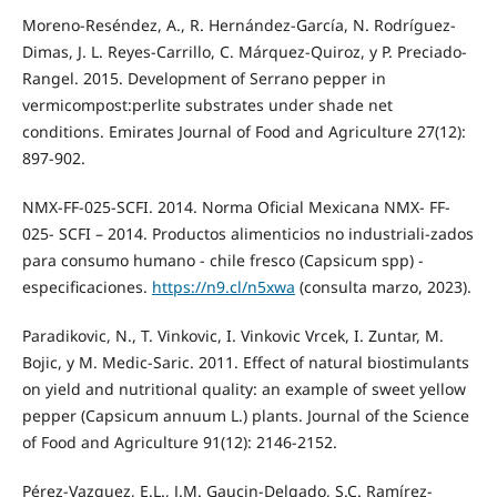
Moreno-Reséndez, A., R. Hernández-García, N. Rodríguez-
Dimas, J. L. Reyes-Carrillo, C. Márquez-Quiroz, y P. Preciado-
Rangel. 2015. Development of Serrano pepper in
vermicompost:perlite substrates under shade net
conditions. Emirates Journal of Food and Agriculture 27(12):
897-902.
NMX-FF-025-SCFI. 2014. Norma Oficial Mexicana NMX- FF-
025- SCFI – 2014. Productos alimenticios no industriali-zados
para consumo humano - chile fresco (Capsicum spp) -
especificaciones.
https://n9.cl/n5xwa
(consulta marzo, 2023).
Paradikovic, N., T. Vinkovic, I. Vinkovic Vrcek, I. Zuntar, M.
Bojic, y M. Medic-Saric. 2011. Effect of natural biostimulants
on yield and nutritional quality: an example of sweet yellow
pepper (Capsicum annuum L.) plants. Journal of the Science
of Food and Agriculture 91(12): 2146-2152.
Pérez-Vazquez, E.L., J.M. Gaucin-Delgado, S.C. Ramírez-