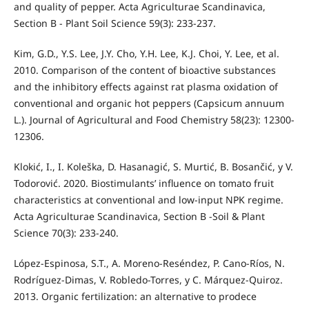
and quality of pepper. Acta Agriculturae Scandinavica,
Section B - Plant Soil Science 59(3): 233-237.
Kim, G.D., Y.S. Lee, J.Y. Cho, Y.H. Lee, K.J. Choi, Y. Lee, et al.
2010. Comparison of the content of bioactive substances
and the inhibitory effects against rat plasma oxidation of
conventional and organic hot peppers (Capsicum annuum
L.). Journal of Agricultural and Food Chemistry 58(23): 12300-
12306.
Klokić, I., I. Koleška, D. Hasanagić, S. Murtić, B. Bosančić, y V.
Todorović. 2020. Biostimulants’ influence on tomato fruit
characteristics at conventional and low-input NPK regime.
Acta Agriculturae Scandinavica, Section B -Soil & Plant
Science 70(3): 233-240.
López-Espinosa, S.T., A. Moreno-Reséndez, P. Cano-Ríos, N.
Rodríguez-Dimas, V. Robledo-Torres, y C. Márquez-Quiroz.
2013. Organic fertilization: an alternative to prodece