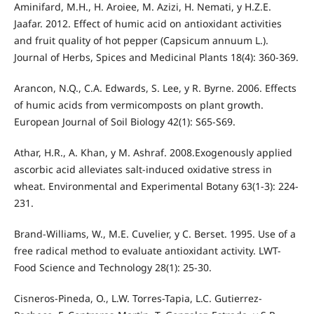
Aminifard, M.H., H. Aroiee, M. Azizi, H. Nemati, y H.Z.E.
Jaafar. 2012. Effect of humic acid on antioxidant activities
and fruit quality of hot pepper (Capsicum annuum L.).
Journal of Herbs, Spices and Medicinal Plants 18(4): 360-369.
Arancon, N.Q., C.A. Edwards, S. Lee, y R. Byrne. 2006. Effects
of humic acids from vermicomposts on plant growth.
European Journal of Soil Biology 42(1): S65-S69.
Athar, H.R., A. Khan, y M. Ashraf. 2008.Exogenously applied
ascorbic acid alleviates salt-induced oxidative stress in
wheat. Environmental and Experimental Botany 63(1-3): 224-
231.
Brand-Williams, W., M.E. Cuvelier, y C. Berset. 1995. Use of a
free radical method to evaluate antioxidant activity. LWT-
Food Science and Technology 28(1): 25-30.
Cisneros-Pineda, O., L.W. Torres-Tapia, L.C. Gutierrez-