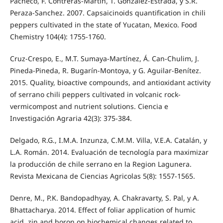
Pacheco, F. Contreras-Martin, T. Gonzalez-Estrada, y S.R.
Peraza-Sanchez. 2007. Capsaicinoids quantification in chili
peppers cultivated in the state of Yucatan, Mexico. Food
Chemistry 104(4): 1755-1760.
Cruz-Crespo, E., M.T. Sumaya-Martínez, Á. Can-Chulim, J.
Pineda-Pineda, R. Bugarín-Montoya, y G. Aguilar-Benítez.
2015. Quality, bioactive compounds, and antioxidant activity
of serrano chili peppers cultivated in volcanic rock-
vermicompost and nutrient solutions. Ciencia e
Investigación Agraria 42(3): 375-384.
Delgado, R.G., I.M.A. Inzunza, C.M.M. Villa, V.E.A. Catalán, y
L.A. Román. 2014. Evaluación de tecnología para maximizar
la producción de chile serrano en la Region Lagunera.
Revista Mexicana de Ciencias Agricolas 5(8): 1557-1565.
Denre, M., P.K. Bandopadhyay, A. Chakravarty, S. Pal, y A.
Bhattacharya. 2014. Effect of foliar application of humic
acid, zin and boron on biochemical changes related to