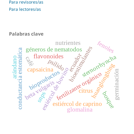
Para revisores/as
Para lectores/as
Palabras clave
nutrientes
fenoles
bioestimulantes
géneros de nematodos
conductancia estomática
ecuador
flavonoides
sternorrhyncha
café
arándano
psílido
huanglongbing
estiércol de bovino
capsaicina
germinación
bioproductos
fertilizante orgánico
beta vulgaris
citrus
snps
bosque
estiércol de caprino
glomalina