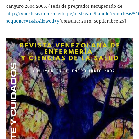
canguro 2004-2005. (Tesis de pregrado) Recuperado de:
http://cybertesis.unmsm.edu.pe/bitstream/handle/cybertesis/5
sequence=1&isAllowed=y
[Consulta: 2018, Septiembre 25]