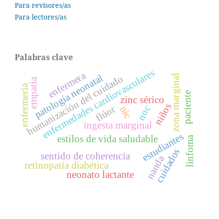
Para revisores/as
Para lectores/as
Palabras clave
enfermedades cardiovasculares
enfermera
patología neonatal
zona marginal
humanización del cuidado
empatía
enfermería
paciente
zinc sérico
niños
noc
flúor
nic
ingesta marginal
estudiantes
estilos de vida saludable
linfoma
cuidados
sentido de coherencia
nanda
retinopatía diabética
neonato lactante