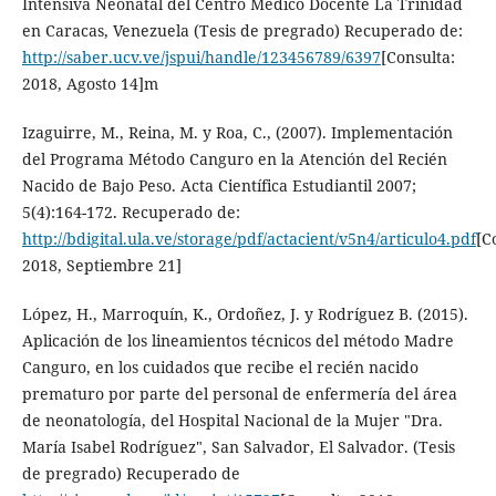
Intensiva Neonatal del Centro Médico Docente La Trinidad
en Caracas, Venezuela (Tesis de pregrado) Recuperado de:
http://saber.ucv.ve/jspui/handle/123456789/6397
[Consulta:
2018, Agosto 14]m
Izaguirre, M., Reina, M. y Roa, C., (2007). Implementación
del Programa Método Canguro en la Atención del Recién
Nacido de Bajo Peso. Acta Científica Estudiantil 2007;
5(4):164-172. Recuperado de:
http://bdigital.ula.ve/storage/pdf/actacient/v5n4/articulo4.pdf
[C
2018, Septiembre 21]
López, H., Marroquín, K., Ordoñez, J. y Rodríguez B. (2015).
Aplicación de los lineamientos técnicos del método Madre
Canguro, en los cuidados que recibe el recién nacido
prematuro por parte del personal de enfermería del área
de neonatología, del Hospital Nacional de la Mujer "Dra.
María Isabel Rodríguez", San Salvador, El Salvador. (Tesis
de pregrado) Recuperado de