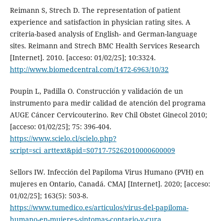
Reimann S, Strech D. The representation of patient
experience and satisfaction in physician rating sites. A
criteria-based analysis of English- and German-language
sites. Reimann and Strech BMC Health Services Research
[Internet]. 2010. [acceso: 01/02/25]; 10:3324.
http://www.biomedcentral.com/1472-6963/10/32
Poupin L, Padilla O. Construcción y validación de un
instrumento para medir calidad de atención del programa
AUGE Cáncer Cervicouterino. Rev Chil Obstet Ginecol 2010;
[acceso: 01/02/25]; 75: 396-404.
https://www.scielo.cl/scielo.php?
script=sci_arttext&pid=S0717-75262010000600009
Sellors IW. Infección del Papiloma Virus Humano (PVH) en
mujeres en Ontario, Canadá. CMAJ [Internet]. 2020; [acceso:
01/02/25]; 163(5): 503-8.
https://www.tumedico.es/articulos/virus-del-papiloma-
humano-en-mujeres-sintomas-contagio-y-cura