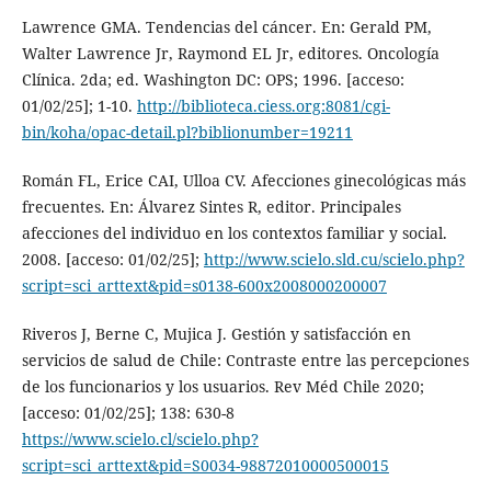
Lawrence GMA. Tendencias del cáncer. En: Gerald PM,
Walter Lawrence Jr, Raymond EL Jr, editores. Oncología
Clínica. 2da; ed. Washington DC: OPS; 1996. [acceso:
01/02/25]; 1-10.
http://biblioteca.ciess.org:8081/cgi-
bin/koha/opac-detail.pl?biblionumber=19211
Román FL, Erice CAI, Ulloa CV. Afecciones ginecológicas más
frecuentes. En: Álvarez Sintes R, editor. Principales
afecciones del individuo en los contextos familiar y social.
2008. [acceso: 01/02/25];
http://www.scielo.sld.cu/scielo.php?
script=sci_arttext&pid=s0138-600x2008000200007
Riveros J, Berne C, Mujica J. Gestión y satisfacción en
servicios de salud de Chile: Contraste entre las percepciones
de los funcionarios y los usuarios. Rev Méd Chile 2020;
[acceso: 01/02/25]; 138: 630-8
https://www.scielo.cl/scielo.php?
script=sci_arttext&pid=S0034-98872010000500015