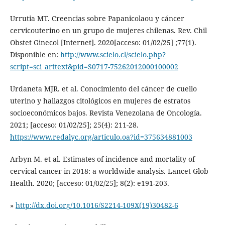
Urrutia MT. Creencias sobre Papanicolaou y cáncer
cervicouterino en un grupo de mujeres chilenas. Rev. Chil
Obstet Ginecol [Internet]. 2020[acceso: 01/02/25] ;77(1).
Disponible en:
http://www.scielo.cl/scielo.php?
script=sci_arttext&pid=S0717-75262012000100002
Urdaneta MJR. et al. Conocimiento del cáncer de cuello
uterino y hallazgos citológicos en mujeres de estratos
socioeconómicos bajos. Revista Venezolana de Oncología.
2021; [acceso: 01/02/25]; 25(4): 211-28.
https://www.redalyc.org/articulo.oa?id=375634881003
Arbyn M. et al. Estimates of incidence and mortality of
cervical cancer in 2018: a worldwide analysis. Lancet Glob
Health. 2020; [acceso: 01/02/25]; 8(2): e191-203.
»
http://dx.doi.org/10.1016/S2214-109X(19)30482-6