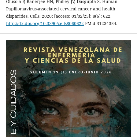
Olusola P, Banerjee HN, Philley JV, Dasgupta S. Human
Papillomavirus-associated cervical cancer and health
disparities. Cells. 2020; [acceso: 01/02/25]; 8(6): 622.
http://dx.doi.org/10.3390/cells8060622
PMid:31234354.