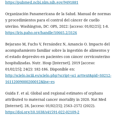
https://pubmed.ncbi.nlm.nih.gov/9491881
Organización Panamericana de la Salud. Manual de normas
y procedimientos para el control del cáncer de cuello
uterino. Washington, DC: OPS, 2022: [acceso: 01/02/25]; 1-8.
https://iris.paho.org/handle/10665.2/3126
Bejarano M, Fuchs V, Fernández N, Amancio O. Impacto del
acompañamiento familiar sobre la ingestión de alimentos y
el estado depresivo en pacientes con cáncer cervicouterino
hospitalizadas. Nutr. Hosp [Internet]. 2019 [acceso:
01/02/25]; 24(2): 182-186. Disponible en:
http://scielo.isciii.es/scielo.php?script=sci_arttext&pid=S0212-
16112009000200012&lng=es
Guida F. et al. Global and regional estimates of orphans
attributed to maternal cancer mortality in 2020. Nat Med
[Internet]. 28, [acceso: 01/02/25]; 2563–2572 (2022).
https://doi.org/10.1038/s41591-022-02109-2