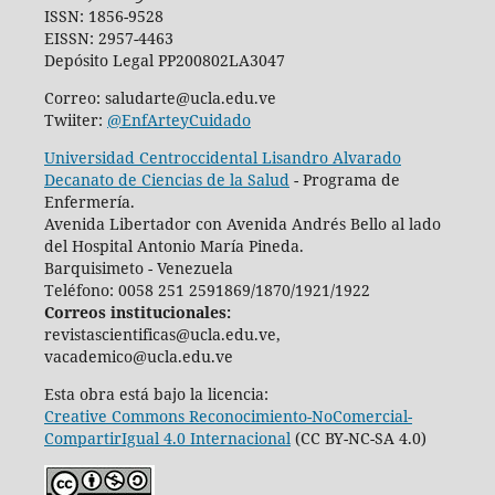
ISSN: 1856-9528
EISSN: 2957-4463
Depósito Legal PP200802LA3047
Correo: saludarte@ucla.edu.ve
Twiiter:
@EnfArteyCuidado
Universidad Centroccidental Lisandro Alvarado
Decanato de Ciencias de la Salud
- Programa de
Enfermería.
Avenida Libertador con Avenida Andrés Bello al lado
del Hospital Antonio María Pineda.
Barquisimeto - Venezuela
Teléfono: 0058 251 2591869/1870/1921/1922
Correos institucionales:
revistascientificas@ucla.edu.ve,
vacademico@ucla.edu.ve
Esta obra está bajo la licencia:
Creative Commons Reconocimiento-NoComercial-
CompartirIgual 4.0 Internacional
(CC BY-NC-SA 4.0)