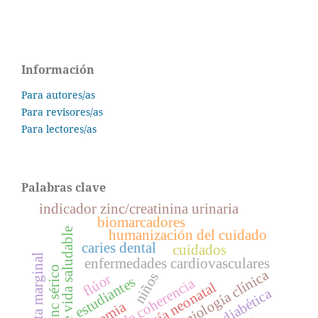
Información
Para autores/as
Para revisores/as
Para lectores/as
Palabras clave
indicador zinc/creatinina urinaria
biomarcadores
estilos de vida saludable
humanización del cuidado
caries dental
cuidados
ingesta marginal
enfermedades cardiovasculares
zinc sérico
epidemiología clínica
niños
flúor
estudiantes
sentido de coherencia
patología neonatal
anemia