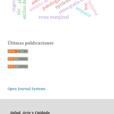
retinopatía diabética
linfoma
noc
empatía
nic
zona marginal
Últimas publicaciones
Open Journal Systems
Salud, Arte y Cuidado