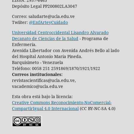
EISSN: 2957-4463
Depósito Legal PP200802LA3047
Correo: saludarte@ucla.edu.ve
Twiiter:
@EnfArteyCuidado
Universidad Centroccidental Lisandro Alvarado
Decanato de Ciencias de la Salud
- Programa de
Enfermería.
Avenida Libertador con Avenida Andrés Bello al lado
del Hospital Antonio María Pineda.
Barquisimeto - Venezuela
Teléfono: 0058 251 2591869/1870/1921/1922
Correos institucionales:
revistascientificas@ucla.edu.ve,
vacademico@ucla.edu.ve
Esta obra está bajo la licencia:
Creative Commons Reconocimiento-NoComercial-
CompartirIgual 4.0 Internacional
(CC BY-NC-SA 4.0)