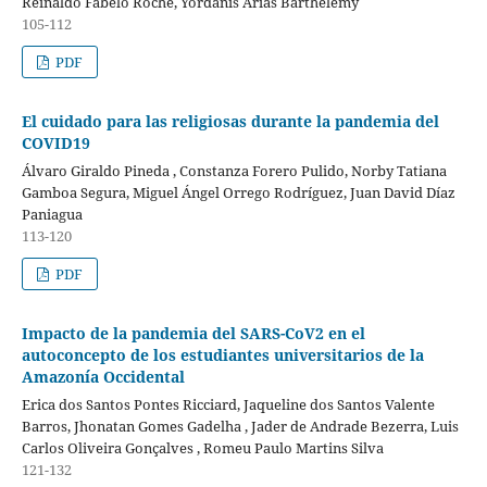
Reinaldo Fabelo Roche, Yordanis Arias Barthelemy
105-112
PDF
El cuidado para las religiosas durante la pandemia del
COVID19
Álvaro Giraldo Pineda , Constanza Forero Pulido, Norby Tatiana
Gamboa Segura, Miguel Ángel Orrego Rodríguez, Juan David Díaz
Paniagua
113-120
PDF
Impacto de la pandemia del SARS-CoV2 en el
autoconcepto de los estudiantes universitarios de la
Amazonía Occidental
Erica dos Santos Pontes Ricciard, Jaqueline dos Santos Valente
Barros, Jhonatan Gomes Gadelha , Jader de Andrade Bezerra, Luis
Carlos Oliveira Gonçalves , Romeu Paulo Martins Silva
121-132