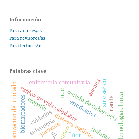
Información
Para autores/as
Para revisores/as
Para lectores/as
Palabras clave
anemia
enfermería comunitaria
zinc sérico
humanización del cuidado
estilos de vida saludable
sentido de coherencia
noc
epidemiología clínica
biomarcadores
nanda
empatía
estudiantes
cuidados
diabetes mellitus
enfermería
paciente
niños
linfoma
nic
flúor