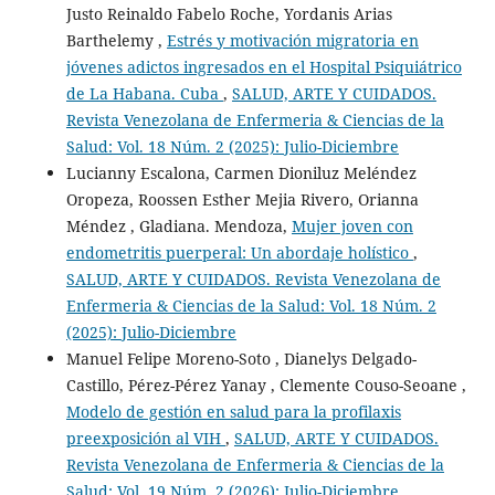
Justo Reinaldo Fabelo Roche, Yordanis Arias
Barthelemy ,
Estrés y motivación migratoria en
jóvenes adictos ingresados en el Hospital Psiquiátrico
de La Habana. Cuba
,
SALUD, ARTE Y CUIDADOS.
Revista Venezolana de Enfermeria & Ciencias de la
Salud: Vol. 18 Núm. 2 (2025): Julio-Diciembre
Lucianny Escalona, Carmen Dioniluz Meléndez
Oropeza, Roossen Esther Mejia Rivero, Orianna
Méndez , Gladiana. Mendoza,
Mujer joven con
endometritis puerperal: Un abordaje holístico
,
SALUD, ARTE Y CUIDADOS. Revista Venezolana de
Enfermeria & Ciencias de la Salud: Vol. 18 Núm. 2
(2025): Julio-Diciembre
Manuel Felipe Moreno-Soto , Dianelys Delgado-
Castillo, Pérez-Pérez Yanay , Clemente Couso-Seoane ,
Modelo de gestión en salud para la profilaxis
preexposición al VIH
,
SALUD, ARTE Y CUIDADOS.
Revista Venezolana de Enfermeria & Ciencias de la
Salud: Vol. 19 Núm. 2 (2026): Julio-Diciembre