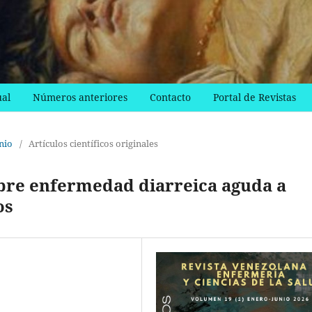
al
Números anteriores
Contacto
Portal de Revistas
nio
/
Artículos científicos originales
bre enfermedad diarreica aguda a
os