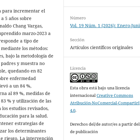
a para incrementar el
Número
 a 5 años sobre
Vol. 19 Núm. 1 (2026): Enero-Jun
ynaldo Chang Vargas,
mprendido marzo-2023 a
Sección
responde a tipo de
Artículos científicos originales
, mediante los métodos:
es, bajo la metodología de
8 padres y muestra no
Licencia
mple, quedando en 82
sobre enfermedad
levó a un 84 %,
Esta obra está bajo una licencia
erna al 89 %, medidas de
internacional
Creative Commons
83 % y utilización de las
Atribución-NoComercial-CompartirI
 los estudios revisados,
4.0
.
ducación para la salud.
ntener estrategias de
Derechos del/de autor/es a partir de
izar los determinantes
de publicación
de riesgo. La intervención