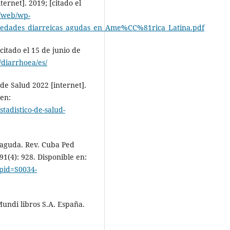
ternet]. 2019; [citado el
g/web/wp-
rmedades_diarreicas_agudas_en_Ame%CC%81rica_Latina.pdf
citado el 15 de junio de
/diarrhoea/es/
 de Salud 2022 [internet].
 en:
stadistico-de-salud-
 aguda. Rev. Cuba Ped
 91(4): 928. Disponible en:
t&pid=S0034-
undi libros S.A. España.