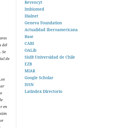
Revencyt
Imbiomed
-
Dialnet
Geneva Foundation
Actualidad Iberoamericana
Base
ores
CABI
a del
OALib
. Se
SisIB Universidad de Chile
ial de
EZB
MIAR
Google Scholar
Los
ISSN
zar
Latindex Directorio
to
de
ar en
rsión
ue
.