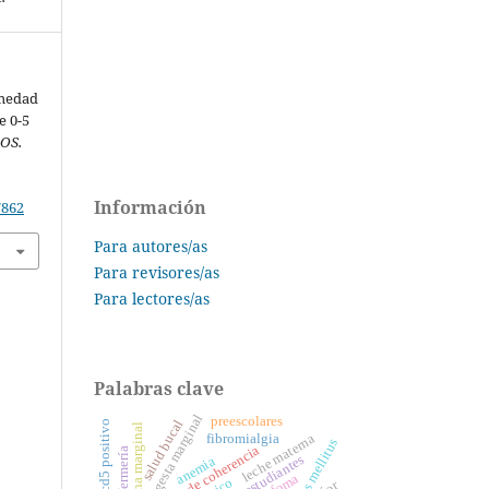
rmedad
e 0-5
OS.
Información
7862
Para autores/as
Para revisores/as
Para lectores/as
Palabras clave
ingesta marginal
preescolares
salud bucal
marcador cd5 positivo
zona marginal
fibromialgia
leche materna
diabetes mellitus
sentido de coherencia
enfermería
estudiantes
anemia
linfoma