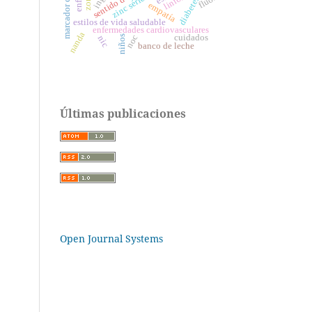
zinc sérico
flúor
empatía
estilos de vida saludable
enfermedades cardiovasculares
nanda
cuidados
noc
niños
nic
banco de leche
Últimas publicaciones
Open Journal Systems