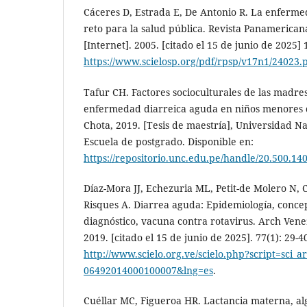
Cáceres D, Estrada E, De Antonio R. La enferme
reto para la salud pública. Revista Panamerican
[Internet]. 2005. [citado el 15 de junio de 2025] 
https://www.scielosp.org/pdf/rpsp/v17n1/24023.
Tafur CH. Factores socioculturales de las madres
enfermedad diarreica aguda en niños menores 
Chota, 2019. [Tesis de maestría], Universidad N
Escuela de postgrado. Disponible en:
https://repositorio.unc.edu.pe/handle/20.500.14
Díaz-Mora JJ, Echezuria ML, Petit-de Molero N, 
Risques A. Diarrea aguda: Epidemiología, concepto
diagnóstico, vacuna contra rotavirus. Arch Vene
2019. [citado el 15 de junio de 2025]. 77(1): 29-4
http://www.scielo.org.ve/scielo.php?script=sci_a
06492014000100007&lng=es
.
Cuéllar MC, Figueroa HR. Lactancia materna, al