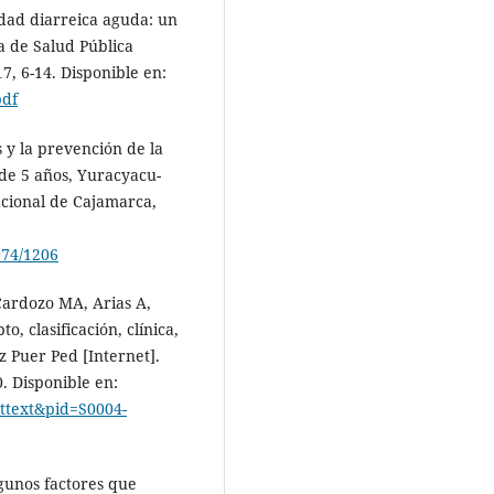
dad diarreica aguda: un
a de Salud Pública
17, 6-14. Disponible en:
pdf
 y la prevención de la
de 5 años, Yuracyacu-
acional de Cajamarca,
074/1206
Cardozo MA, Arias A,
, clasificación, clínica,
z Puer Ped [Internet].
0. Disponible en:
rttext&pid=S0004-
gunos factores que