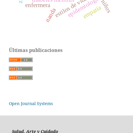
estilos de vida saludable
epidemiología clínica
niños
enfermera
empatía
nanda
Últimas publicaciones
Open Journal Systems
Salud, Arte y Cuidado