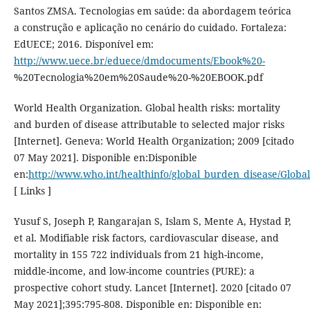
Santos ZMSA. Tecnologias em saúde: da abordagem teórica
a construção e aplicação no cenário do cuidado. Fortaleza:
EdUECE; 2016. Disponível em:
http://www.uece.br/eduece/dmdocuments/Ebook%20-
%20Tecnologia%20em%20Saude%20-%20EBOOK.pdf
World Health Organization. Global health risks: mortality
and burden of disease attributable to selected major risks
[Internet]. Geneva: World Health Organization; 2009 [citado
07 May 2021]. Disponible en:Disponible
en:
http://www.who.int/healthinfo/global_burden_disease/Global
[ Links ]
Yusuf S, Joseph P, Rangarajan S, Islam S, Mente A, Hystad P,
et al. Modifiable risk factors, cardiovascular disease, and
mortality in 155 722 individuals from 21 high-income,
middle-income, and low-income countries (PURE): a
prospective cohort study. Lancet [Internet]. 2020 [citado 07
May 2021];395:795-808. Disponible en: Disponible en: