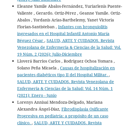
Eleanne Yamile Abalos-Fernández, Yuriarlenis Puente-
Valiente , Gerardo. Ortiz-Pérez , Geanne Yamile. Ortiz-
Abalos , Yordanis Arias-Barthelemy, Yanet Victoria
Florian-Santisteban ,
Infantes con bronquiolitis
ingresados en el Hospital Infantil Antonio María
Béguez César
,
SALUD, ARTE Y CUIDADOS. Revista
Venezolana de Enfermeria & Ciencias de la Salud: Vol.
19 Núm. 2 (2026): Julio-Diciembre
Lloverá Barrios Carlos , Rodriguez Ochoa Yomara ,
Solano Peña Micaela ,
Causas de hospitalización en
pacientes diabéticos tipo II del Hospital Militar.
,
SALUD, ARTE Y CUIDADOS. Revista Venezolana de
Enfermeria & Ciencias de la Salud: Vol. 14 Núm. 1
(2021): Enero - Junio
Lorenys Annisai Mendoza-Delgado, Mariana
Alexandra Ángel-Díaz,
Fibrodisplasia Osificante
Progresiva en pediatría: a propósito de un caso
clínico.
,
SALUD, ARTE Y CUIDADOS. Revista