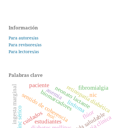
Información
Para autores/as
Para revisores/as
Para lectores/as
Palabras clave
paciente
retinopatía diabética
ingesta marginal
fibromialgia
neonato lactante
anemia
biomarcadores
sentido de coherencia
nic
linfoma
zinc sérico
flúor
cuidados
noc
estudiantes
diabetes mellitus