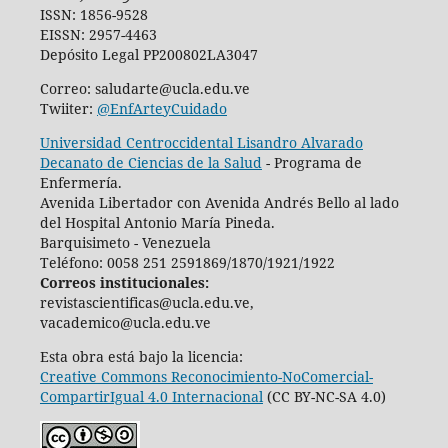
ISSN: 1856-9528
EISSN: 2957-4463
Depósito Legal PP200802LA3047
Correo: saludarte@ucla.edu.ve
Twiiter:
@EnfArteyCuidado
Universidad Centroccidental Lisandro Alvarado
Decanato de Ciencias de la Salud
- Programa de
Enfermería.
Avenida Libertador con Avenida Andrés Bello al lado
del Hospital Antonio María Pineda.
Barquisimeto - Venezuela
Teléfono: 0058 251 2591869/1870/1921/1922
Correos institucionales:
revistascientificas@ucla.edu.ve,
vacademico@ucla.edu.ve
Esta obra está bajo la licencia:
Creative Commons Reconocimiento-NoComercial-
CompartirIgual 4.0 Internacional
(CC BY-NC-SA 4.0)