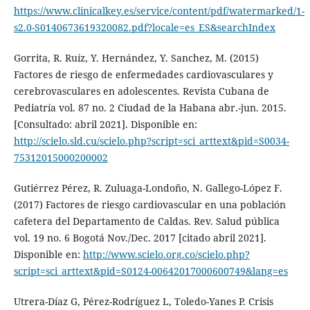
https://www.clinicalkey.es/service/content/pdf/watermarked/1-
s2.0-S0140673619320082.pdf?locale=es_ES&searchIndex
Gorrita, R. Ruíz, Y. Hernández, Y. Sanchez, M. (2015)
Factores de riesgo de enfermedades cardiovasculares y
cerebrovasculares en adolescentes. Revista Cubana de
Pediatría vol. 87 no. 2 Ciudad de la Habana abr.-jun. 2015.
[Consultado: abril 2021]. Disponible en:
http://scielo.sld.cu/scielo.php?script=sci_arttext&pid=S0034-
75312015000200002
Gutiérrez Pérez, R. Zuluaga-Londoño, N. Gallego-López F.
(2017) Factores de riesgo cardiovascular en una población
cafetera del Departamento de Caldas. Rev. Salud pública
vol. 19 no. 6 Bogotá Nov./Dec. 2017 [citado abril 2021].
Disponible en:
http://www.scielo.org.co/scielo.php?
script=sci_arttext&pid=S0124-00642017000600749&lang=es
Utrera-Díaz G, Pérez-Rodríguez L, Toledo-Yanes P. Crisis