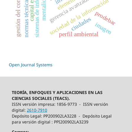
normas técnicas sectoriales
gestión del conocimiento
sistemas de información
gerencia avanzada
sociedad de la información
prodebar
ciudades
imagen
perfil ambiental
Open Journal Systems
TEORÍA, ENFOQUES Y APLICACIONES EN LAS
CIENCIAS SOCIALES (TEACS).
ISSN versión impresa: 1856-9773 - ISSN versión
digital:
2610-7910
Depósito Legal: PP200902LA3228 - Depósito Legal
para versión digital : PPI200902LA3239
Correos: