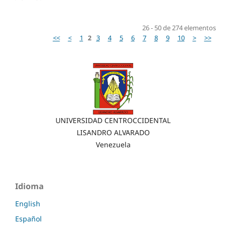
26 - 50 de 274 elementos
<<
<
1
2
3
4
5
6
7
8
9
10
>
>>
UNIVERSIDAD CENTROCCIDENTAL
LISANDRO ALVARADO
Venezuela
Idioma
English
Español